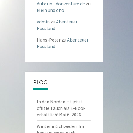
Autorin - donventure.de
zu
klein und oho
admin
zu
Abenteuer
Russland
Hans-Peter
zu
Abenteuer
Russland
BLOG
In den Norden ist jetzt
offiziell auch als E-Book
erhältlich!
Mai 6, 2026
Winter in Schweden. Im
Kastenwagen nach