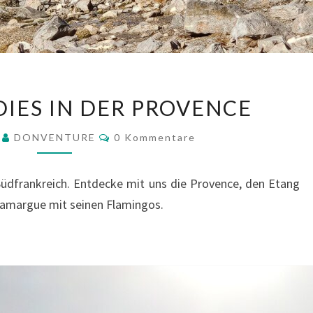
NATURPARADIES
IES IN DER PROVENCE
IN
DER
Kommentare
4
DONVENTURE
0 Kommentare
PROVENCE
dfrankreich. Entdecke mit uns die Provence, den Etang
 Camargue mit seinen Flamingos.