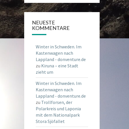
NEUESTE
KOMMENTARE
Winter in Schweden. Im
Kastenwagen nach
Lappland - donventure.de
zu
Kiruna – eine Stadt
zieht um
Winter in Schweden. Im
Kastenwagen nach
Lappland - donventure.de
zu
Trollforsen, der
Polarkreis und Laponia
mit dem Nationalpark
Stora Sjöfallet